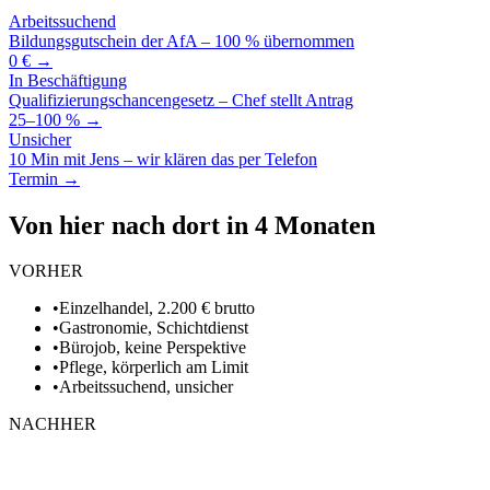
Arbeitssuchend
Bildungsgutschein der AfA – 100 % übernommen
0 € →
In Beschäftigung
Qualifizierungschancengesetz – Chef stellt Antrag
25–100 % →
Unsicher
10 Min mit Jens – wir klären das per Telefon
Termin →
Von hier nach dort in 4 Monaten
VORHER
•
Einzelhandel, 2.200 € brutto
•
Gastronomie, Schichtdienst
•
Bürojob, keine Perspektive
•
Pflege, körperlich am Limit
•
Arbeitssuchend, unsicher
NACHHER